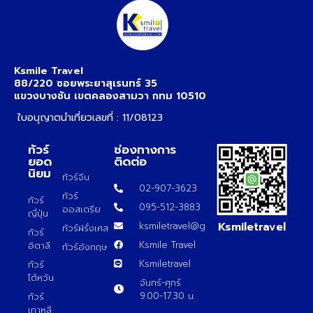
Ksmile Travel
88/220 ซอยพระยาสุเรนทร์ 35
แขวงบางชัน เขตคลองสามวา กทม 10510
ใบอนุญาตนำเที่ยวเลขที่ : 11/08123
ทัวร์
ช่องทางการ
ยอด
ติดต่อ
นิยม
ทัวร์จีน
02-907-3623
ทัวร์
ทัวร์
095-512-3883
ออสเตรีย
ญี่ปุ่น
Ksmiletravel
ksmiletravel@gmail.com
ทัวร์ฝรั่งเศส
ทัวร์
Ksmile Travel
อิตาลี
ทัวร์อังกฤษ
Ksmiletravel
ทัวร์
ไต้หวัน
จันทร์-ศุกร์
9.00-17.30 น.
ทัวร์
เกาหลี