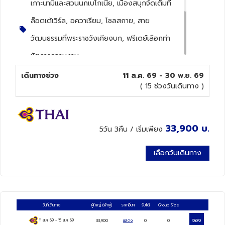
เกาะนามิและสวนนกเบโกเนีย, เมืองสนุกจัดเต็มที่
ล็อตเต้เวิร์ล, อควาเรียม, โซลสกาย, สาย
ทัวร์นิวซีแลนด์
วัฒนธรรมที่พระราชวังเคียงบก, ฟรีเดย์เลือกทำ
ทัวร์ออสเตรเลีย
หัตถารความงาม
เกาะนามิ, สวนนกเบโกเนีย เมืองคาพยอง, ช้อป
เดินทางช่วง
11 ส.ค. 69 - 30 พ.ย. 69
( 15 ช่วงวันเดินทาง )
ปิ้งย่านเมียงดง, ศูนย์เครื่องสำอาง, ศูนย์
สมุนไพร, ห้องสมุดสตาร์ฟีล, ล็อตเต้ โซลสกาย,
พิพิธภัณฑ์สัตว์น้ำล็อตเต้เวิลด์อควาเรียม, สวน
33,900
บ.
5วัน 3คืน
/ เริ่มเพียง
สนุกล็อตเต้เวิลด์(รวมค่าเข้า), อิสระช้อปปิ้งตาม
เลือกวันเดินทาง
อัธยาศัย, พระราชวังเคียงบก, พิพิธภัณฑ์
สาหร่าย+เรียนทำกิมจิ+สวมชุดฮันบก, ช้อปปิ้งย่าน
ฮงแด
วันที่เดินทาง
ผู้ใหญ่
(พักคู่)
ราคาอื่นๆ
รับได้
Group Size
จอง
11 ส.ค. 69
-
15 ส.ค. 69
33,900
แสดง
0
0