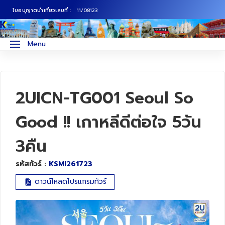
ใบอนุญาตนำเที่ยวเลขที่ :
11/08123
ภาคเหนือ
ทัวร์ญี่ปุ่น
Menu
ภาคกลาง
ทัวร์เกาหลี
ภาคอีสาน
ทัวร์ยุโรป
2UICN-TG001 Seoul So
ภาคตะวันตก
ทัวร์สแกนดิเนเวีย
Good !! เกาหลีดีต่อใจ 5วัน
3คืน
ภาคตะวันออก
ทัวร์จีน
รหัสทัวร์ :
KSMI261723
ทัวร์ฮ่องกง
ดาวน์โหลดโปรแกรมทัวร์
ทัวร์สิงคโปร์
ทัวร์ตุรเคีย