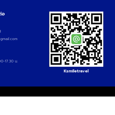
ต่อ
3
3
@gmail.com
.00-17.30 น.
Ksmiletravel