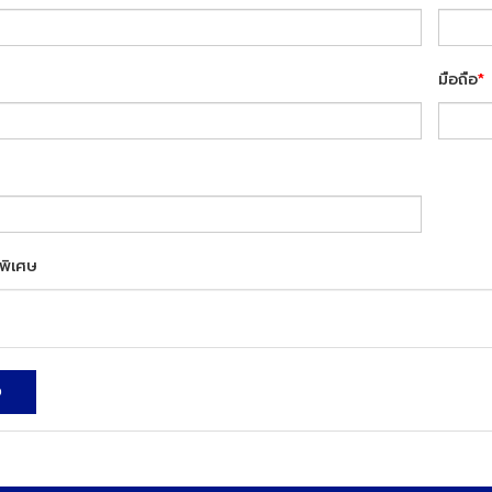
มือถือ
*
พิเศษ
ง