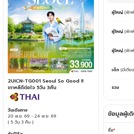
ทัวร์สวิตเซอร์แลนด์
ผู้ใหญ่
(พักห
ทัวร์พม่า
ผู้ใหญ่
(พัก
ทัวร์ลาว
ผู้ใหญ่
(พักห
ทัวร์มัลดีฟส์
เด็ก
(มีเตีย
ทัวร์เวียดนาม
2UICN-TG001 Seoul So Good !!
ทัวร์อียิปต์
เกาหลีดีต่อใจ 5วัน 3คืน
รวม
ทัวร์จอร์เจีย
วันเดินทาง
ข้อมูลผู้เ
20 พ.ย. 69
-
24 พ.ย. 69
ทัวร์อินเดีย
(
5 วัน 3 คืน
)
ชื่อ
*
ทัวร์บาหลี