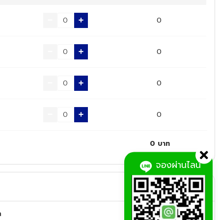
0
0
0
0
0
บาท
จองผ่านไลน์
ล