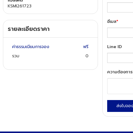
ทัวร์โค๊ด
KSMI261723
ทัวร์นิวซีแลนด์
อีเมล
*
รายละเอียดราคา
ทัวร์ออสเตรเลีย
ค่าธรรมเนียมการจอง
ฟรี
Line ID
รวม
0
ความต้องการ
ส่งใบจอ