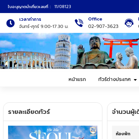
ใบอนุญาตนำเที่ยวเลขที่ :
11/08123
Office
เวลาทำการ
ภาคเหนือ
ทัวร์ญี่ปุ่น
02-907-3623
จันทร์-ศุกร์ 9.00-17.30 น.
ภาคกลาง
ทัวร์เกาหลี
ภาคอีสาน
ทัวร์ยุโรป
ภาคตะวันตก
ทัวร์สแกนดิเนเวีย
หน้าแรก
ทัวร์ต่างประเทศ
ภาคตะวันออก
ทัวร์จีน
ทัวร์ฮ่องกง
รายละเอียดทัวร์
จำนวนผู้เ
ทัวร์สิงคโปร์
ห้องพัก
ทัวร์ตุรเคีย