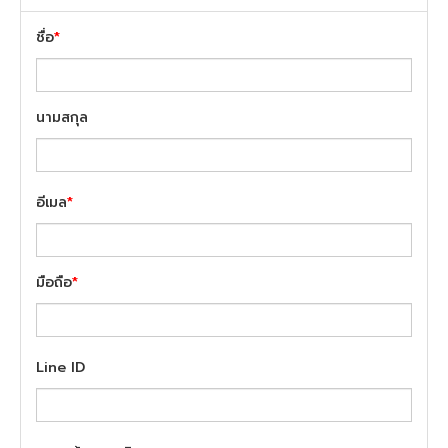
ชื่อ
*
นามสกุล
อีเมล
*
มือถือ
*
Line ID