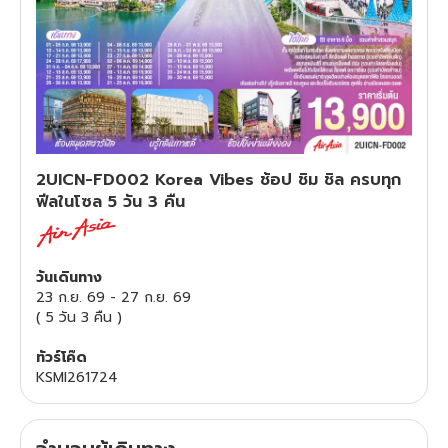
ทัวร์สวิตเซอร์แลนด์
ทัวร์พม่า
ทัวร์ลาว
2UICN-FD002 Korea Vibes ช้อป ชิม ชิล ครบทุก
ทัวร์มัลดีฟส์
ฟีลในโซล 5 วัน 3 คืน
ทัวร์เวียดนาม
วันเดินทาง
ทัวร์อียิปต์
23 ก.ย. 69
-
27 ก.ย. 69
(
5 วัน 3 คืน
)
ทัวร์จอร์เจีย
ทัวร์โค๊ด
KSMI261724
ทัวร์อินเดีย
ทัวร์บาหลี