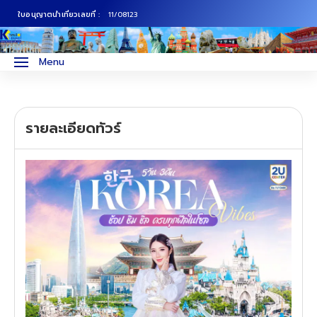
ใบอนุญาตนำเที่ยวเลขที่ :
11/08123
ภาคเหนือ
ทัวร์ญี่ปุ่น
Menu
ภาคกลาง
ทัวร์เกาหลี
รายละเอียดทัวร์
ภาคอีสาน
ทัวร์ยุโรป
ภาคตะวันตก
ทัวร์สแกนดิเนเวีย
ภาคตะวันออก
ทัวร์จีน
ทัวร์ฮ่องกง
ทัวร์สิงคโปร์
ทัวร์ตุรเคีย