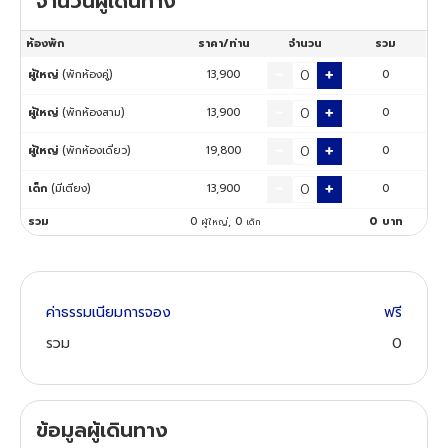
จำนวนผู้เดินทาง
ห้องพัก
ราคา/ท่าน
จำนวน
รวม
ทัวร์นิวซีแลนด์
ผู้ใหญ่
(พักห้องคู่)
13,900
0
ทัวร์ออสเตรเลีย
ผู้ใหญ่
(พักห้องสาม)
13,900
0
ผู้ใหญ่
(พักห้องเดี่ยว)
19,800
0
เด็ก
(มีเตียง)
13,900
0
รวม
0
,
0
0
บาท
ผู้ใหญ่
เด็ก
ค่าธรรมเนียมการจอง
ฟรี
รวม
0
ข้อมูลผู้เดินทาง