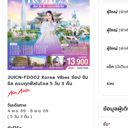
ทัวร์สวิตเซอร์แลนด์
ผู้ใหญ่
(พักห
ทัวร์พม่า
ผู้ใหญ่
(พัก
ทัวร์ลาว
ผู้ใหญ่
(พักห
ทัวร์มัลดีฟส์
เด็ก
(มีเตีย
ทัวร์เวียดนาม
2UICN-FD002 Korea Vibes ช้อป ชิม
ทัวร์อียิปต์
ชิล ครบทุกฟีลในโซล 5 วัน 3 คืน
รวม
ทัวร์จอร์เจีย
วันเดินทาง
ข้อมูลผู้เ
4 พ.ย. 69
-
8 พ.ย. 69
ทัวร์อินเดีย
(
5 วัน 3 คืน
)
ชื่อ
*
ทัวร์บาหลี