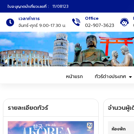
ใบอนุญาตนำเที่ยวเลขที่ :
11/08123
Office
เวลาทำการ
ภาคเหนือ
ทัวร์ญี่ปุ่น
02-907-3623
จันทร์-ศุกร์ 9.00-17.30 น.
ภาคกลาง
ทัวร์เกาหลี
ภาคอีสาน
ทัวร์ยุโรป
ภาคตะวันตก
ทัวร์สแกนดิเนเวีย
หน้าแรก
ทัวร์ต่างประเทศ
ภาคตะวันออก
ทัวร์จีน
ทัวร์ฮ่องกง
รายละเอียดทัวร์
จำนวนผู้เ
ทัวร์สิงคโปร์
ห้องพัก
ทัวร์ตุรเคีย