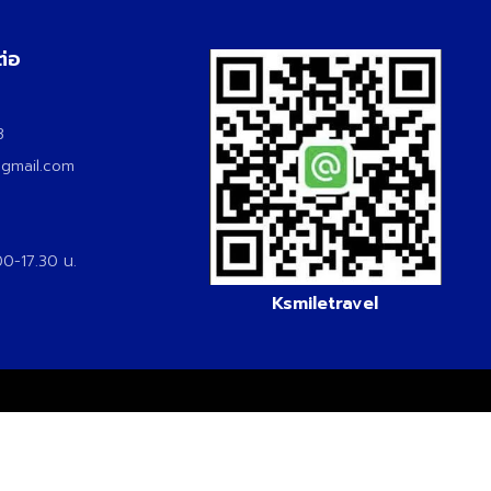
ต่อ
3
3
@gmail.com
.00-17.30 น.
Ksmiletravel