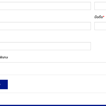
มือถือ
*
พิเศษ
ง