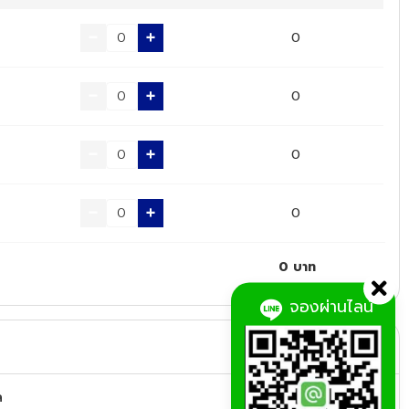
0
0
0
0
0
บาท
จองผ่านไลน์
ล