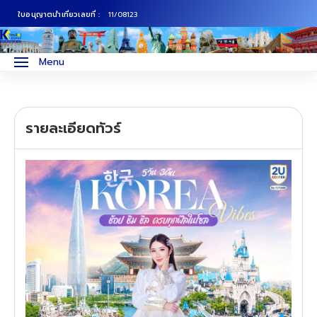
ใบอนุญาตนำเที่ยวเลขที่ :
11/08123
ภาคเหนือ
ทัวร์ญี่ปุ่น
Menu
ภาคกลาง
ทัวร์เกาหลี
รายละเอียดทัวร์
ภาคอีสาน
ทัวร์ยุโรป
ภาคตะวันตก
ทัวร์สแกนดิเนเวีย
ภาคตะวันออก
ทัวร์จีน
ทัวร์ฮ่องกง
ทัวร์สิงคโปร์
ทัวร์ตุรเคีย