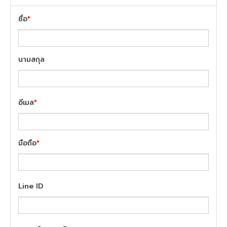
ชื่อ
*
นามสกุล
อีเมล
*
มือถือ
*
Line ID