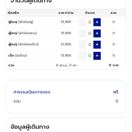
จำนวนผู้เดินทาง
ห้องพัก
ราคา/ท่าน
จำนวน
รวม
ทัวร์นิวซีแลนด์
ผู้ใหญ่
(พักห้องคู่)
15,900
0
ทัวร์ออสเตรเลีย
ผู้ใหญ่
(พักห้องสาม)
15,900
0
ผู้ใหญ่
(พักห้องเดี่ยว)
21,800
0
เด็ก
(มีเตียง)
15,900
0
รวม
0
,
0
0
บาท
ผู้ใหญ่
เด็ก
ค่าธรรมเนียมการจอง
ฟรี
รวม
0
ข้อมูลผู้เดินทาง