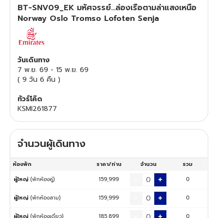
BT-SNV09_EK มหัศจรรย์...ล่องเรือตามล่าแสงเหนือ
ทัวร์สวิตเซอร์แลนด์
Norway Oslo Tromso Lofoten Senja
ทัวร์พม่า
วันเดินทาง
ทัวร์ลาว
7 พ.ย. 69
-
15 พ.ย. 69
(
9 วัน 6 คืน
)
ทัวร์มัลดีฟส์
ทัวร์โค๊ด
KSMI261877
ทัวร์เวียดนาม
ทัวร์อียิปต์
จำนวนผู้เดินทาง
ห้องพัก
ราคา/ท่าน
จำนวน
รวม
ทัวร์จอร์เจีย
ผู้ใหญ่
(พักห้องคู่)
159,999
0
ทัวร์อินเดีย
ผู้ใหญ่
(พักห้องสาม)
159,999
0
ทัวร์บาหลี
ผู้ใหญ่
(พักห้องเดี่ยว)
185,899
0