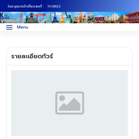
ใบอนุญาตนำเที่ยวเลขที่ :
11/08123
ภาคเหนือ
ทัวร์ญี่ปุ่น
Menu
ภาคกลาง
ทัวร์เกาหลี
รายละเอียดทัวร์
ภาคอีสาน
ทัวร์ยุโรป
ภาคตะวันตก
ทัวร์สแกนดิเนเวีย
ภาคตะวันออก
ทัวร์จีน
ทัวร์ฮ่องกง
ทัวร์สิงคโปร์
ทัวร์ตุรเคีย