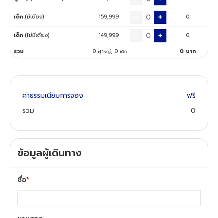
เด็ก
(มีเตียง)
159,999
0
ทัวร์นิวซีแลนด์
เด็ก
(ไม่มีเตียง)
149,999
0
ทัวร์ออสเตรเลีย
รวม
0
,
0
0
บาท
ผู้ใหญ่
เด็ก
ค่าธรรมเนียมการจอง
ฟรี
รวม
0
ข้อมูลผู้เดินทาง
ชื่อ
*