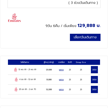
( 3 ช่วงวันเดินทาง )
ทัวร์นิวซีแลนด์
ทัวร์ออสเตรเลีย
129,888
บ.
9วัน 6คืน
/ เริ่มเพียง
เลือกวันเดินทาง
วันที่เดินทาง
ผู้ใหญ่
(พักคู่)
ราคาอื่นๆ
รับได้
Group Size
จอง
13 พ.ย. 69
-
21 พ.ย. 69
129,888
แสดง
25
25
จอง
4 ธ.ค. 69
-
12 ธ.ค. 69
131,888
แสดง
25
25
จอง
25 ธ.ค. 69
-
2 ม.ค. 70
132,888
แสดง
25
25