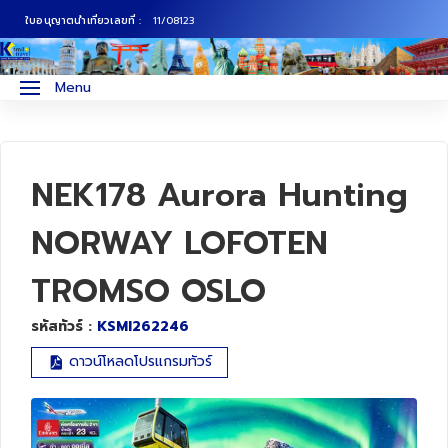
ใบอนุญาตนำเที่ยวเลขที่ :
11/08123
ภาคเหนือ
ทัวร์ญี่ปุ่น
Menu
ภาคกลาง
ทัวร์เกาหลี
ภาคอีสาน
ทัวร์ยุโรป
NEK178 Aurora Hunting
ภาคตะวันตก
ทัวร์สแกนดิเนเวีย
NORWAY LOFOTEN
TROMSO OSLO
ภาคตะวันออก
ทัวร์จีน
รหัสทัวร์ :
KSMI262246
ทัวร์ฮ่องกง
ดาวน์โหลดโปรแกรมทัวร์
ทัวร์สิงคโปร์
ทัวร์ตุรเคีย