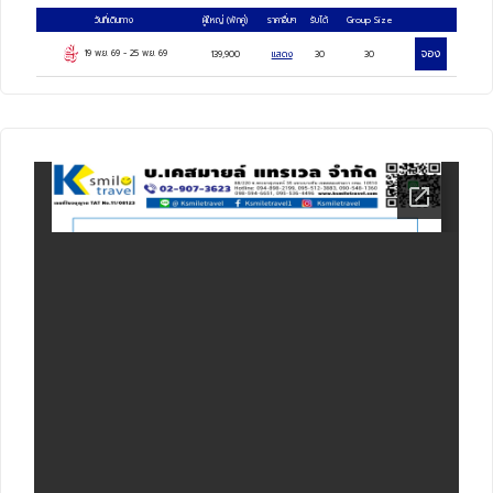
วันที่เดินทาง
ผู้ใหญ่
(พักคู่)
ราคาอื่นๆ
รับได้
Group Size
แนนยูไนเต็ด, ลิเวอร์พูล, สเตเดี้ยมทัวส์สนามฟุต
จอง
19 พ.ย. 69
-
25 พ.ย. 69
139,900
แสดง
30
30
บอลแอนฟิลด์, CHESHIRE OAKS DESIGNER
OUTLET, เมืองแมนเชสเตอร์, สเตเดี้ยมทัวร์
สนามโอลด์แทรฟฟอร์ด, เมืองอ็อกซ์ฟอร์ด, กรุง
ลอนดอน, ทาวเวอร์ ออฟ ลอนดอน, ทาวเวอร์
บริดจ์, ห้างแฮร์รอดส์
เป็ดโฟร์ซีซั่น, Burger and Lobster, อาหารไทย,
บราซิลเลี่ยนสเต็ก