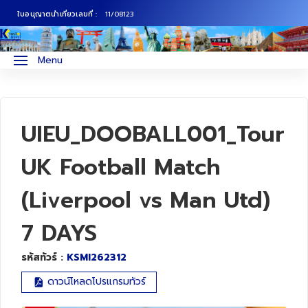
ใบอนุญาตนำเที่ยวเลขที่ :
11/08123
ภาคเหนือ
ทัวร์ญี่ปุ่น
Menu
ภาคกลาง
ทัวร์เกาหลี
ภาคอีสาน
ทัวร์ยุโรป
UIEU_DOOBALL001_Tour
ภาคตะวันตก
ทัวร์สแกนดิเนเวีย
UK Football Match
(Liverpool vs Man Utd)
ภาคตะวันออก
ทัวร์จีน
7 DAYS
ทัวร์ฮ่องกง
รหัสทัวร์ :
KSMI262312
ทัวร์สิงคโปร์
ดาวน์โหลดโปรแกรมทัวร์
ทัวร์ตุรเคีย