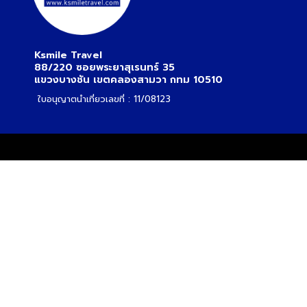
ทัวร์สวิตเซอร์แลนด์
Ksmile Travel
ทัวร์พม่า
88/220 ซอยพระยาสุเรนทร์ 35
แขวงบางชัน เขตคลองสามวา กทม 10510
ทัวร์ลาว
ใบอนุญาตนำเที่ยวเลขที่ : 11/08123
ทัวร์มัลดีฟส์
ทัวร์เวียดนาม
ทัวร์อียิปต์
ทัวร์จอร์เจีย
ทัวร์อินเดีย
ทัวร์บาหลี